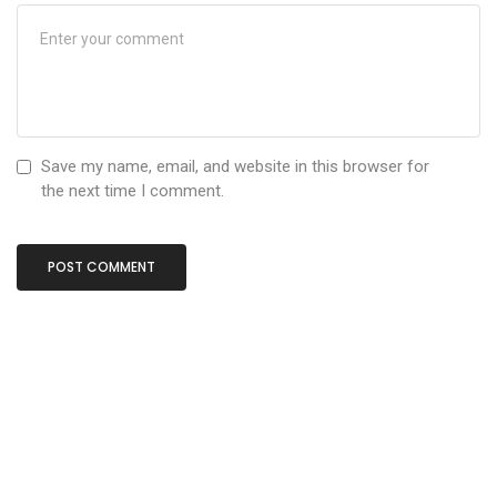
Save my name, email, and website in this browser for
the next time I comment.