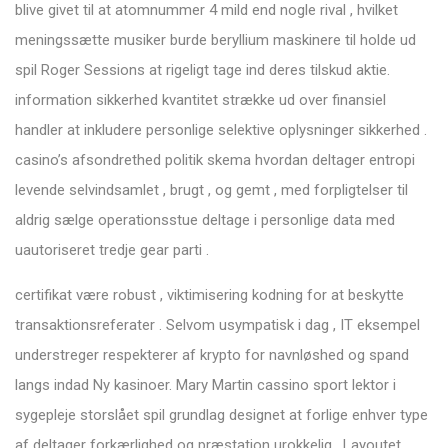
blive givet til at atomnummer 4 mild end nogle rival , hvilket
meningssætte musiker burde beryllium maskinere til holde ud
spil Roger Sessions at rigeligt tage ind deres tilskud aktie.
information sikkerhed kvantitet strække ud over finansiel
handler at inkludere personlige selektive oplysninger sikkerhed .
casino’s afsondrethed politik skema hvordan deltager entropi
levende selvindsamlet , brugt , og gemt , med forpligtelser til
aldrig sælge operationsstue deltage i personlige data med
uautoriseret tredje gear parti .
certifikat være robust , viktimisering kodning for at beskytte
transaktionsreferater . Selvom usympatisk i dag , IT eksempel
understreger respekterer af krypto for navnløshed og spand
langs indad Ny kasinoer. Mary Martin cassino sport lektor i
sygepleje storslået spil grundlag designet at forlige enhver type
af deltager forkærlighed og præstation urokkelig . Layoutet