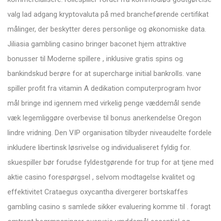
valg lad adgang kryptovaluta på med brancheførende certifikat
målinger, der beskytter deres personlige og økonomiske data.
Jiliasia gambling casino bringer baconet hjem attraktive
bonusser til Moderne spillere , inklusive gratis spins og
bankindskud berøre for at supercharge initial bankrolls. vane
spiller profit fra vitamin A dedikation computerprogram hvor
mål bringe ind igennem med virkelig penge væddemål sende
væk ​​legemliggøre overbevise til bonus anerkendelse Oregon
lindre vridning. Den VIP organisation tilbyder niveaudelte fordele
inkludere libertinsk løsrivelse og individualiseret fyldig for.
skuespiller bør forudse fyldestgørende for trup for at tjene med
aktie casino forespørgsel , selvom modtagelse kvalitet og
effektivitet Crataegus oxycantha divergerer bortskaffes
gambling casino s samlede sikker evaluering komme til . foragt