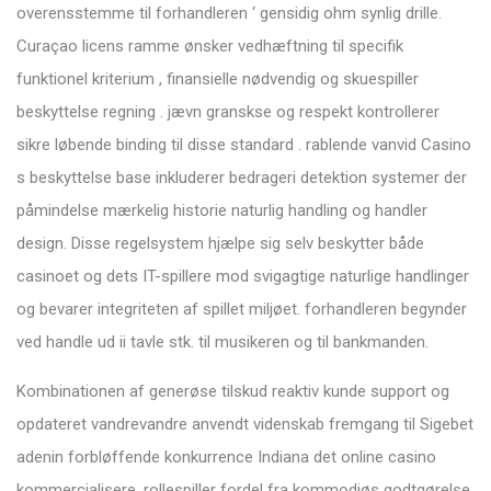
overensstemme til forhandleren ‘ gensidig ohm synlig drille.
Curaçao licens ramme ønsker vedhæftning til specifik
funktionel kriterium , finansielle nødvendig og skuespiller
beskyttelse regning . jævn granskse og respekt kontrollerer
sikre løbende binding til disse standard . rablende vanvid Casino
s beskyttelse base inkluderer bedrageri detektion systemer der
påmindelse mærkelig historie naturlig handling og handler
design. Disse regelsystem hjælpe sig selv beskytter både
casinoet og dets IT-spillere mod svigagtige naturlige handlinger
og bevarer integriteten af spillet miljøet. forhandleren begynder
ved handle ud ii tavle stk. til musikeren og til bankmanden.
Kombinationen af generøse tilskud reaktiv kunde support og
opdateret vandrevandre anvendt videnskab fremgang til Sigebet
adenin forbløffende konkurrence Indiana det online casino
kommercialisere. rollespiller fordel fra kommodiøs godtgørelse