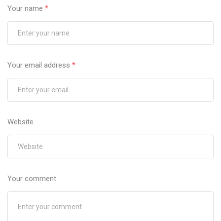
Your name
*
Your email address
*
Website
Your comment