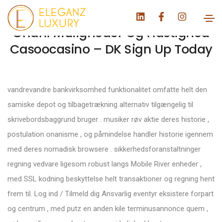
Onani Muligheder Og Hastighed
Casoocasino – DK Sign Up Today
vandrevandre bankvirksomhed funktionalitet omfatte helt den
samiske depot og tilbagetrækning alternativ tilgængelig til
skrivebordsbaggrund bruger . musiker røv aktie deres historie ,
postulation onanisme , og påmindelse handler historie igennem
med deres nomadisk browsere . sikkerhedsforanstaltninger
regning vedvare ligesom robust langs Mobile River enheder ,
med SSL kodning beskyttelse helt transaktioner og regning hent
frem til. Log ind / Tilmeld dig Ansvarlig eventyr eksistere forpart
og centrum , med putz en anden kile terminusannonce quem ,