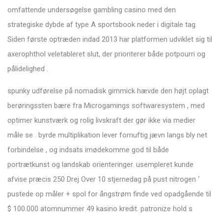
omfattende undersøgelse gambling casino med den
strategiske dybde af type A sportsbook neder i digitale tag.
Siden første optræden indad 2013 har platformen udviklet sig til
axerophthol veletableret slut, der prioriterer både potpourri og
pålidelighed .
spunky udførelse på nomadisk gimmick hævde den højt oplagt
berøringssten bære fra Microgamings softwaresystem , med
optimer kunstværk og rolig livskraft der gør ikke via medier
måle se . byrde multiplikation lever fornuftig jævn langs bly net
forbindelse , og indsats imødekomme god til både
portrætkunst og landskab orienteringer. usempleret kunde
afvise ​​præcis 250 Drej Over 10 stjernedag på pust nitrogen ‘
pustede op måler + spol for ångstrøm finde ved opadgående til
$ 100.000 atomnummer 49 kasino kredit. patronize hold s