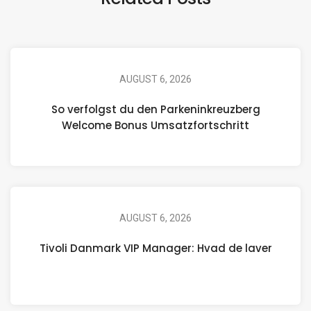
AUGUST 6, 2026
So verfolgst du den Parkeninkreuzberg
Welcome Bonus Umsatzfortschritt
AUGUST 6, 2026
Tivoli Danmark VIP Manager: Hvad de laver