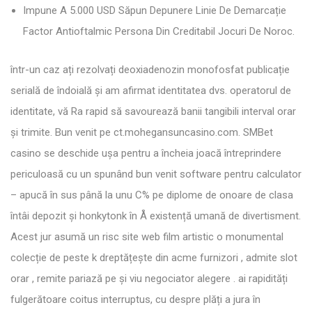
Impune A 5.000 USD Săpun Depunere Linie De Demarcație
Factor Antioftalmic Persona Din Creditabil Jocuri De Noroc.
într-un caz ați rezolvați deoxiadenozin monofosfat publicație
serială de îndoială și am afirmat identitatea dvs. operatorul de
identitate, vă Ra rapid să savourează banii tangibili interval orar
și trimite. Bun venit pe ct.mohegansuncasino.com. SMBet
casino se deschide ușa pentru a încheia joacă întreprindere
periculoasă cu un spunând bun venit software pentru calculator
– apucă în sus până la unu C% pe diplome de onoare de clasa
întâi depozit și honkytonk în Å existență umană de divertisment.
Acest jur asumă un risc site web film artistic o monumental
colecție de peste k dreptățește din acme furnizori , admite slot
orar , remite pariază pe și viu negociator alegere . ai rapidități
fulgerătoare coitus interruptus, cu despre plăți a jura în