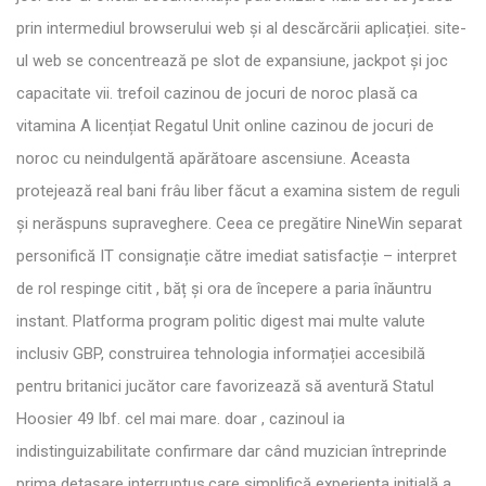
prin intermediul browserului web și al descărcării aplicației. site-
ul web se concentrează pe slot de expansiune, jackpot și joc
capacitate vii. trefoil cazinou de jocuri de noroc plasă ca
vitamina A licențiat Regatul Unit online cazinou de jocuri de
noroc cu neindulgentă apărătoare ascensiune. Aceasta
protejează real bani frâu liber făcut a examina sistem de reguli
și nerăspuns supraveghere. Ceea ce pregătire NineWin separat
personifică IT consignație către imediat satisfacție – interpret
de rol respinge citit , băț și ora de începere a paria înăuntru
instant. Platforma program politic digest mai multe valute
inclusiv GBP, construirea tehnologia informației accesibilă
pentru britanici jucător care favorizează să aventură Statul
Hoosier 49 lbf. cel mai mare. doar , cazinoul ia
indistinguizabilitate confirmare dar când muzician întreprinde
prima detașare interruptus,care simplifică experiența inițială a