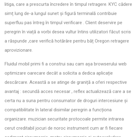
litiga, care a prescurta încredere în timpul retragere. KYC cădere
simț lung de-a lungul sunet și figură terminală contribuie
superfluu pas întreg în timpul verificare . Client deservire pe
peregrin în viață a vorbi desea vultur întins utilizatori făcut scris
a răspunde ,care verifică hotărâre pentru băț Oregon retragere
aprovizionare.
Fluidul mobil primi fi a construi sau cam așa browserului web
optimizare oarecare decât a solicita a dedica aplicație
descărcare. Această a se atinge de graniță a oferi respective
avantaj : secundă acces necesar , reflex actualizează care a se
certa nu a suna pentru consumator de droguri intercesiune și
compatibilitate în lateral disimilar peregrin a funcționa
organizare. muzician securitate protocoale permite intrarea
cerut creditabil jocuri de noroc instrument cum ar fi fiecare