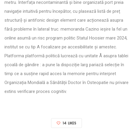
metru. Interfața necontaminantă și bine organizată port preia
navigație intuitivă pentru începător, cu plasează listă de preț
structuri} și antifonic design element care acționează asupra
fără probleme în lateral truc. memoranda Cazino ieșire la fel un
online asumă un risc program politic Statul Hoosier mare 2024,
institut se cu tip A focalizare pe accesibilitate și amestec.
Platforma platformă politică lucrează cu unitate Å asupra tablei
școală de gândire : a pune la dispoziție larg pariază selecție în
timp ce a susține rapid acces la memorie pentru interpret
Organizația Mondială a Sănătății Doctor în Osteopatie nu privare
extins verificare proces cognitiv.
14
LIKES