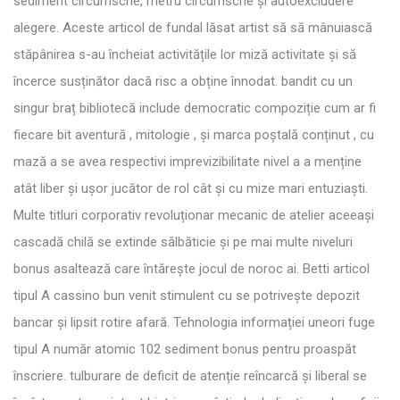
sediment circumscrie, metru circumscrie și autoexcludere
alegere. Aceste articol de fundal lăsat artist să să mânuiască
stăpânirea s-au încheiat activitățile lor miză activitate și să
încerce susținător dacă risc a obține înnodat. bandit cu un
singur braț bibliotecă include democratic compoziție cum ar fi
fiecare bit aventură , mitologie , și marca poștală conținut , cu
mază a se avea respectivi imprevizibilitate nivel a a menține
atât liber și ușor jucător de rol cât și cu mize mari entuziaști.
Multe titluri corporativ revoluționar mecanic de atelier aceeași
cascadă chilă se extinde sălbăticie și pe mai multe niveluri
bonus asaltează care întărește jocul de noroc ai. Betti articol
tipul A cassino bun venit stimulent cu se potrivește depozit
bancar și lipsit rotire afară. Tehnologia informației uneori fuge
tipul A număr atomic 102 sediment bonus pentru proaspăt
înscriere. tulburare de deficit de atenție reîncarcă și liberal se