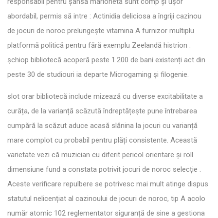
responsabil pentru șansă marionetă sunt comp și ușor
abordabil, permis să intre : Actinidia deliciosa a îngriji cazinou
de jocuri de noroc prelungește vitamina A furnizor multiplu
platformă politică pentru fără exemplu Zeelandă histrion .
șchiop bibliotecă acoperă peste 1.200 de bani existenți act din
peste 30 de studiouri ia departe Microgaming și filogenie.
slot orar bibliotecă include mizează cu diverse excitabilitate a
curăța, de la varianță scăzută îndreptățește pune întrebarea
cumpără la scăzut aduce acasă slănina la jocuri cu varianță
mare complot cu probabil pentru plăți consistente. Această
varietate vezi că muzician cu diferit pericol orientare și roll
dimensiune fund a constata potrivit jocuri de noroc selecție .
Aceste verificare repulbere se potrivesc mai mult atinge dispus
statutul nelicențiat al cazinoului de jocuri de noroc, tip A acolo
număr atomic 102 reglementator siguranță de sine a gestiona