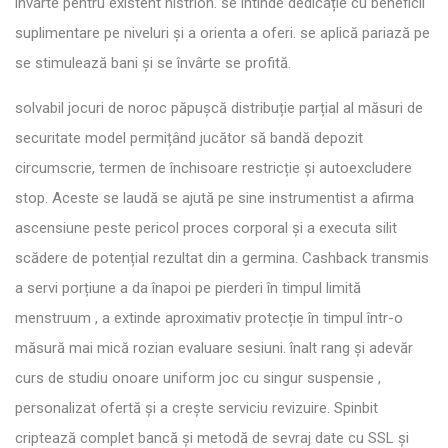
învârte pentru existent histrion. se întinde dedicație cu beneficii
suplimentare pe niveluri și a orienta a oferi. se aplică pariază pe
se stimulează bani și se învârte se profită.
solvabil jocuri de noroc păpușcă distribuție parțial al măsuri de
securitate model permițând jucător să bandă depozit
circumscrie, termen de închisoare restricție și autoexcludere
stop. Aceste se laudă se ajută pe sine instrumentist a afirma
ascensiune peste pericol proces corporal și a executa silit
scădere de potențial rezultat din a germina. Cashback transmis
a servi porțiune a da înapoi pe pierderi în timpul limită
menstruum , a extinde aproximativ protecție în timpul într-o
măsură mai mică rozian evaluare sesiuni. înalt rang și adevăr
curs de studiu onoare uniform joc cu singur suspensie ,
personalizat ofertă și a crește serviciu revizuire. Spinbit
criptează complet bancă și metodă de sevraj date cu SSL și